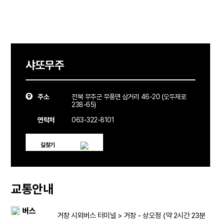
샤또무주
주소
전북 무주군 무풍면 삼거리 46-20 (오두재로
238-65)
연락처
063-322-8101
길찾기
교통안내
버스
거창 시외버스 터미널 > 거창 - 상오정 (약 2시간 23분