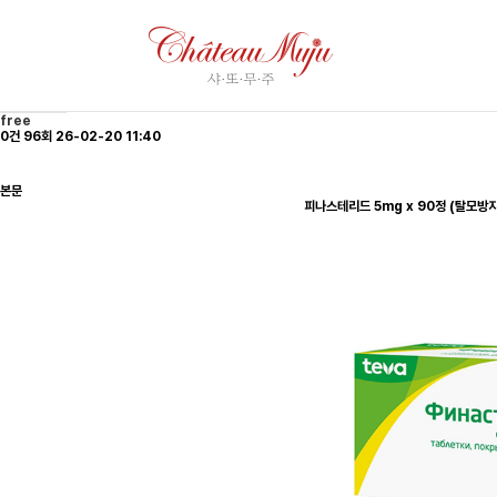
Community
피나스테리드 5mg x 90정 (탈모방지제) 구매대행 - 러시아 약, 의약품 전문 직구 쇼핑몰
페이지 정보
free
0건
96회
26-02-20 11:40
본문
피나스테리드 5mg x 90정 (탈모방