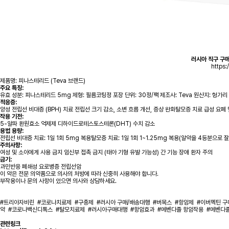
러시아 직구 구
https:
제품명: 피나스테리드 (Teva 브랜드)
주요 특징:
유효 성분: 피나스테리드 5mg 제형: 필름코팅정 포장 단위: 30정/팩 제조사: Teva 원산지: 헝가리
적응증:
양성 전립선 비대증 (BPH) 치료 전립선 크기 감소, 소변 흐름 개선, 증상 완화탈모증 치료 급성 요폐
작용 기전:
5-알파 환원효소 억제제 디하이드로테스토스테론(DHT) 수치 감소
용법 용량:
전립선 비대증 치료: 1일 1회 5mg 복용탈모증 치료: 1일 1회 1~1.25mg 복용(알약을 4등분으로 
주의사항:
여성 및 소아에게 사용 금지 임신부 접촉 금지 (태아 기형 유발 가능성) 간 기능 장애 환자 주의
금기:
과민반응 폐쇄성 요로병증 전립선암
이 약은 전문 의약품으로 의사의 처방에 따라 신중히 사용해야 합니다.
부작용이나 문의 사항이 있으면 의사와 상담하세요.
#트리아자비린
#코로나치료제
#구충제
#러시아 구매/배송대행
#버목스
#항암제
#이버멕틴 구
약
#코로나백신디톡스
#탈모치료제
#러시아구매대행
#항암효과
#메벤다졸 항암작용
#메벤다
관련링크