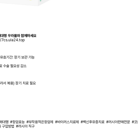
매대행 우라몰와 함께하세요
//7cs.ula24.top
 유효기간: 장기 보관 가능
 및 수술 필요성 감소
잘라서 복용) 장기 치료 필요
매대행
#항암효능
#부작용적은항암제
#바이러스치료제
#백신후유증치료
#러시아판매전문
#코
졸 구입방법
#러시아 직구