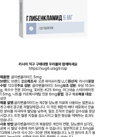
러시아 직구 구매대행 우라몰와 함께하세요
https://xug6.ulag9.top
제품명
: 글리벤클라미드 5mg
브랜드
: 브랜드 없음
제조사
: 오존 파마슈티컬 LLC
원산지
: 러시아
포장
수량
: 120정
주요 성분
: 글리벤클라미드 5mg
보조 성분
: 유당 153m
g, 옥수수 전분 30mg, 포비돈-K25 6mg, 마그네슘 스테아레이트
1.5mg, 나트륨 카르복시메틸 전분 6mg
용법
: 경구 복용
복용 대상
:
성인
제품 설명
:글리벤클라미드는 제2형 당뇨병 치료에 사용되는 설폰요소
계 2세대 경구용 저혈당제입니다. 이 약은 췌장의 베타 세포에서 인슐
린 분비를 자극하여 혈당을 낮추며, 말초 조직의 인슐린 감수성을 향상
시킵니다. 또한 혈중 지질을 감소시키고 혈전 형성을 억제하는 효과도
있습니다.
사용 방법
:글리벤클라미드의 복용량은 개인의 연령, 당뇨병의 심각도,
공복 시 혈당 수준에 따라 달라질 수 있습니다. 일반적으로 2.5mg을
13회에 나누어 식사 20~30분 전에 복용합니다. 노인 환자의 초기 용