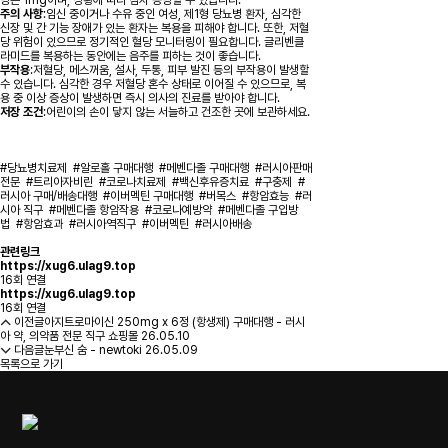
량은 1mg이며, 상황에 따라 점차 증량할 수 있습니다.
주의 사항
:임신 중이거나 수유 중인 여성, 제1형 당뇨병 환자, 심각한
신장 및 간 기능 장애가 있는 환자는 복용을 피해야 합니다. 또한, 저혈
당 위험이 있으므로 정기적인 혈당 모니터링이 필요합니다. 글리벤클
라미드를 복용하는 동안에는 음주를 피하는 것이 좋습니다.
부작용
:저혈당, 메스꺼움, 설사, 두통, 피부 발진 등의 부작용이 발생할
수 있습니다. 심각한 경우 저혈당 혼수 상태로 이어질 수 있으므로, 복
용 중 이상 증상이 발생하면 즉시 의사의 진료를 받아야 합니다.
저장 조건
:어린이의 손이 닿지 않는 서늘하고 건조한 곳에 보관하세요.
#당뇨병치료제
#알로홀 구매대행
#메벤다졸 구매대행
#러시아판매
전문
#트리아자비린
#코로나치료제
#백신후유증치료
#구충제
#
러시아 구매/배송대행
#이버멕틴 구매대행
#버목스
#항암효능
#러
시아 직구
#메벤다졸 항암작용
#코로나예방약
#메벤다졸 구입방
법
#항암효과
#러시아역직구
#이버멕틴
#러시아배송
관련링크
https://xug6.ulag9.top
16회 연결
https://xug6.ulag9.top
16회 연결
이전글
아지트로마이신 250mg x 6정 (항생제) 구매대행 - 러시
아 약, 의약품 전문 직구 쇼핑몰
26.05.10
다음글
눈부신 숨 - newtoki
26.05.09
목록으로 가기