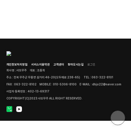
개인정보처리방침
서비스이용약관
고객센터
찾아오시는길
로그인
회사명 : 샤또무주
대표 : 조동희
주소 : 전북 무주군 무풍면 삼거리 46-20(오두재로 238-65)
TEL : 063-322-8101
FAX : 063-322-8102
MOBILE : 010-5306-8100
E-MAIL : dhjo22@naver.com
사업자 등록번호 : 402-13-69317
COPYRIGHT(C)2023 샤또무주 ALL RIGHT RESERVED.