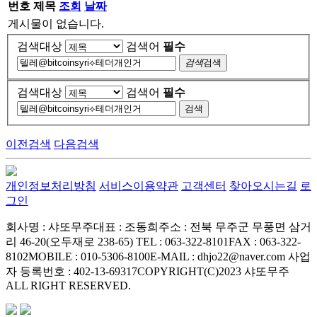
번호
제목
조회
날짜
게시물이 없습니다.
검색대상
검색어
필수
검색
검색
검색대상
검색어
필수
검색
이전검색
다음검색
개인정보처리방침
서비스이용약관
고객센터
찾아오시는길
로
그인
회사명 : 샤또무주
대표 : 조동희
주소 : 전북 무주군 무풍면 삼거
리 46-20(오두재로 238-65)
TEL : 063-322-8101
FAX : 063-322-
8102
MOBILE : 010-5306-8100
E-MAIL : dhjo22@naver.com
사업
자 등록번호 : 402-13-69317
COPYRIGHT(C)2023 샤또무주
ALL RIGHT RESERVED.