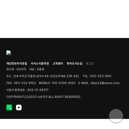
개인정보처리방침
서비스이용약관
고객센터
찾아오시는길
로그인
회사명 : 샤또무주
대표 : 조동희
주소 : 전북 무주군 무풍면 삼거리 46-20(오두재로 238-65)
TEL : 063-322-8101
FAX : 063-322-8102
MOBILE : 010-5306-8100
E-MAIL : dhjo22@naver.com
사업자 등록번호 : 402-13-69317
COPYRIGHT(C)2023 샤또무주 ALL RIGHT RESERVED.