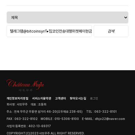
검색
개인정보처리방침
서비스이용약관
고객센터
찾아오시는길
로그인
회사명 : 샤또무주
대표 : 조동희
주소 : 전북 무주군 무풍면 삼거리 46-20(오두재로 238-65)
TEL : 063-322-8101
FAX : 063-322-8102
MOBILE : 010-5306-8100
E-MAIL : dhjo22@naver.com
사업자 등록번호 : 402-13-69317
COPYRIGHT(C)2023 샤또무주 ALL RIGHT RESERVED.